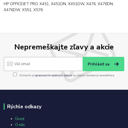
HP OFFICEJET PRO X451, X451DN, X451DW, X476, X476DN,
X476DW, X551, X576
Nepremeškajte zľavy a akcie
Prihlásiť sa
Súhlasím so
spracovaním osobných údajov
za účelom zasielania newslettera.
Rýchle odkazy
Úvod
O nás