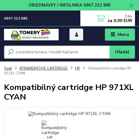
OBJEDNÁVKY / INFOLINKA 0907 212 885
0
ks
0907 212 885
za
0,00 EUR
Menu
Hľadať
Úvod
ATRAMENTOVÉ CARTRIDGE
HP
Kompatibilný cartridge HP
971XL CYAN
Kompatibilný cartridge HP 971XL
CYAN