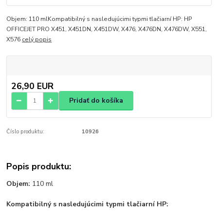
Objem: 110 mlKompatibilný s nasledujúcimi typmi tlačiarní HP: HP
OFFICEJET PRO X451, X451DN, X451DW, X476, X476DN, X476DW, X551,
X576
celý popis
26,90 EUR
Pridať do košíka
Číslo produktu:
10926
Popis produktu:
Objem:
110 ml
Kompatibilný s nasledujúcimi typmi tlačiarní HP: