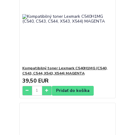
Kompatibilný toner Lexmark C540H1MG (C540,
C543, C544, X543, X544) MAGENTA
39,50 EUR
Pridať do košíka