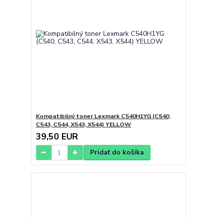
Kompatibilný toner Lexmark C540H1YG (C540,
C543, C544, X543, X544) YELLOW
39,50 EUR
Pridať do košíka