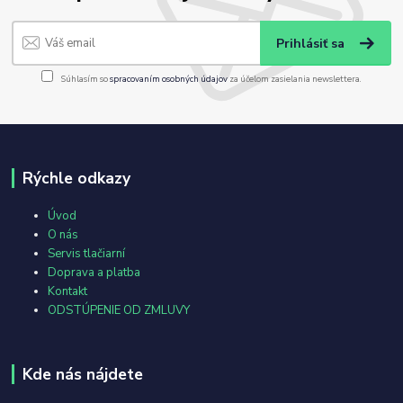
Prihlásiť sa
Súhlasím so
spracovaním osobných údajov
za účelom zasielania newslettera.
Rýchle odkazy
Úvod
O nás
Servis tlačiarní
Doprava a platba
Kontakt
ODSTÚPENIE OD ZMLUVY
Kde nás nájdete