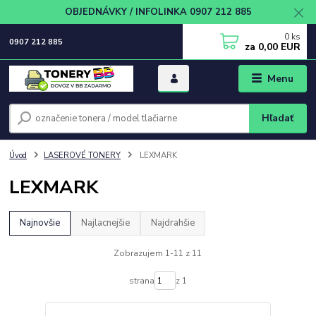
OBJEDNÁVKY / INFOLINKA 0907 212 885
0
ks
0907 212 885
za
0,00 EUR
Menu
Hľadať
Úvod
LASEROVÉ TONERY
LEXMARK
LEXMARK
Najnovšie
Najlacnejšie
Najdrahšie
Zobrazujem 1-11 z 11
strana
z 1