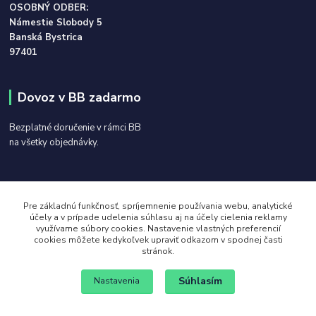
OSOBNÝ ODBER:
Námestie Slobody 5
Banská Bystrica
97401
Dovoz v BB zadarmo
Bezplatné doručenie v rámci BB
na všetky objednávky.
Kontakt:
Pre základnú funkčnosť, spríjemnenie používania webu, analytické
účely a v prípade udelenia súhlasu aj na účely cielenia reklamy
0907 212 885
využívame súbory cookies. Nastavenie vlastných preferencií
cookies môžete kedykoľvek upraviť odkazom v spodnej časti
stránok.
info@tonerydotlaciarni.sk
Súhlasím
Nastavenia