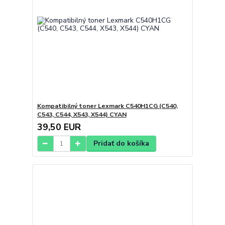
Kompatibilný toner Lexmark C540H1CG (C540,
C543, C544, X543, X544) CYAN
39,50 EUR
Pridať do košíka