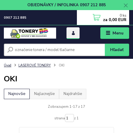
OBJEDNÁVKY / INFOLINKA 0907 212 885
0
ks
0907 212 885
za
0,00 EUR
Menu
Hľadať
Úvod
LASEROVÉ TONERY
OKI
OKI
Najnovšie
Najlacnejšie
Najdrahšie
Zobrazujem 1-17 z 17
strana
z 1