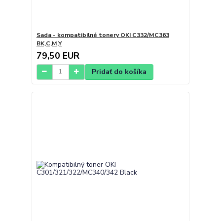
Sada - kompatibilné tonery OKI C332/MC363
BK,C,M,Y
79,50 EUR
Pridať do košíka