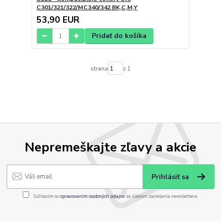
C301/321/322/MC340/342 BK,C,M,Y
53,90 EUR
Pridať do košíka
strana
z 1
Nepremeškajte zľavy a akcie
Prihlásiť sa
Súhlasím so
spracovaním osobných údajov
za účelom zasielania newslettera.