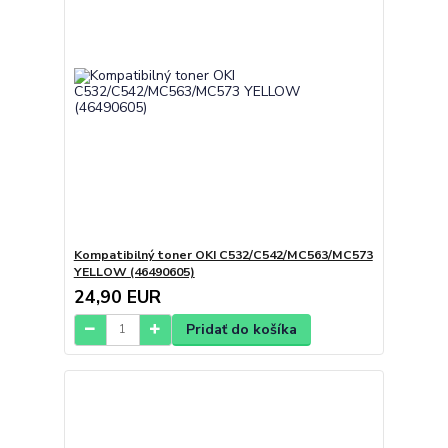
Kompatibilný toner OKI C532/C542/MC563/MC573
YELLOW (46490605)
24,90 EUR
Pridať do košíka