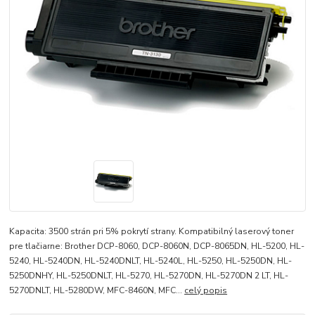
Kapacita: 3500 strán pri 5% pokrytí strany. Kompatibilný laserový toner
pre tlačiarne: Brother DCP-8060, DCP-8060N, DCP-8065DN, HL-5200, HL-
5240, HL-5240DN, HL-5240DNLT, HL-5240L, HL-5250, HL-5250DN, HL-
5250DNHY, HL-5250DNLT, HL-5270, HL-5270DN, HL-5270DN 2 LT, HL-
5270DNLT, HL-5280DW, MFC-8460N, MFC...
celý popis