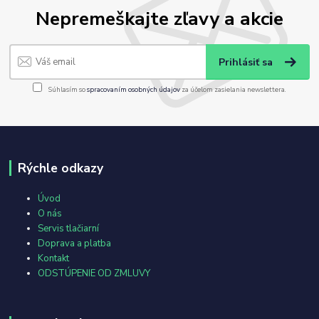
Nepremeškajte zľavy a akcie
Prihlásiť sa
Súhlasím so
spracovaním osobných údajov
za účelom zasielania newslettera.
Rýchle odkazy
Úvod
O nás
Servis tlačiarní
Doprava a platba
Kontakt
ODSTÚPENIE OD ZMLUVY