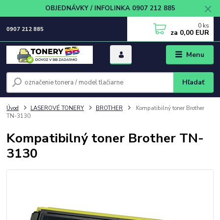
OBJEDNÁVKY / INFOLINKA 0907 212 885
0
ks
0907 212 885
za
0,00 EUR
Menu
Hľadať
Úvod
LASEROVÉ TONERY
BROTHER
Kompatibilný toner Brother
TN-3130
Kompatibilný toner Brother TN-
3130