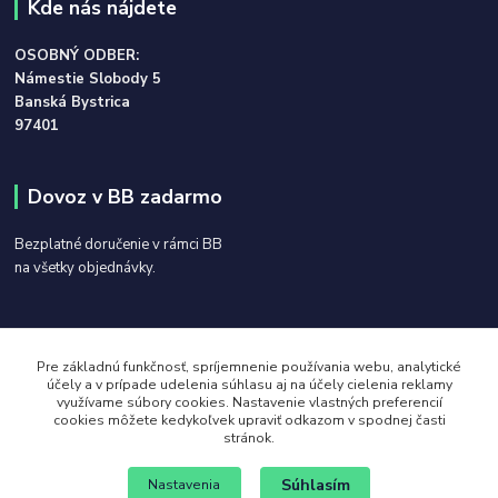
Kde nás nájdete
OSOBNÝ ODBER:
Námestie Slobody 5
Banská Bystrica
97401
Dovoz v BB zadarmo
Bezplatné doručenie v rámci BB
na všetky objednávky.
Kontakt:
Pre základnú funkčnosť, spríjemnenie používania webu, analytické
účely a v prípade udelenia súhlasu aj na účely cielenia reklamy
0907 212 885
využívame súbory cookies. Nastavenie vlastných preferencií
cookies môžete kedykoľvek upraviť odkazom v spodnej časti
stránok.
info@tonerydotlaciarni.sk
Súhlasím
Nastavenia