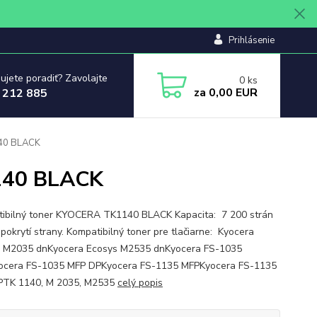
Prihlásenie
ujete poradiť? Zavolajte
0
ks
za
0,00 EUR
 212 885
140 BLACK
140 BLACK
ibilný toner KYOCERA TK1140 BLACK Kapacita: 7 200 strán
 pokrytí strany. Kompatibilný toner pre tlačiarne: Kyocera
 M2035 dnKyocera Ecosys M2535 dnKyocera FS-1035
ocera FS-1035 MFP DPKyocera FS-1135 MFPKyocera FS-1135
PTK 1140, M 2035, M2535
celý popis