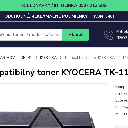
OBJEDNÁVKY / INFOLINKA 0907 212 885
OBCHODNÉ, REKLAMAČNÉ PODMIENKY
KONTAKT
Potreb
Hľadať
0907
LASEROVÉ TONERY
KYOCERA
Kompatibilný toner KYOCERA TK-1
atibilný toner KYOCERA TK-1
Kompat
pri 5%
Ecosys
MFPKy
MFP D