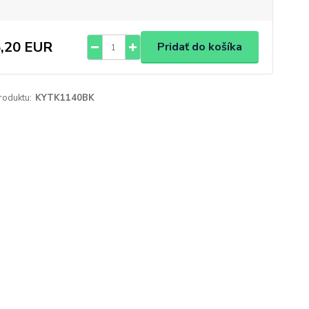
,20 EUR
Pridať do košíka
roduktu:
KYTK1140BK