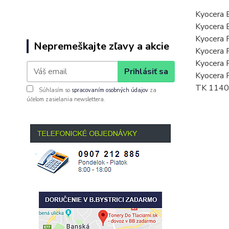
Kyocera 
Kyocera 
Kyocera
Nepremeškajte zľavy a akcie
Kyocera
Kyocera
Prihlásiť sa
Kyocera
TK 1140
Súhlasím so
spracovaním osobných údajov
za
účelom zasielania newslettera.