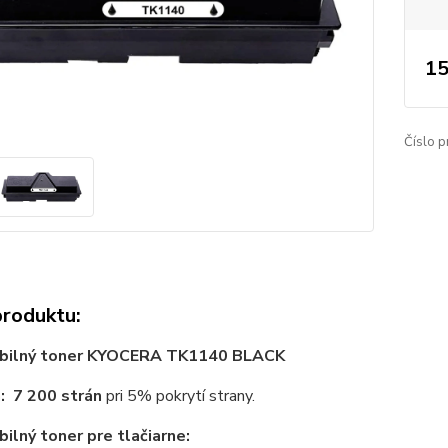
15
Číslo p
produktu:
bilný toner KYOCERA TK1140 BLACK
:
7 200 strán
pri 5% pokrytí strany.
ilný toner pre tlačiarne: